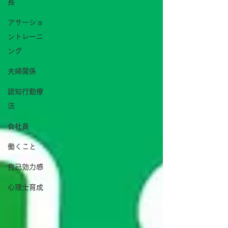
長
アサーショ
ントレーニ
ング
夫婦関係
認知行動療
法
会社員
働くこと
自己効力感
心理士育成