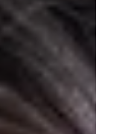
のな‐28 。 こちらのポスターが目印です。 今、お
品書きも一生懸命作っています。 なんだか文化祭
みたいで楽しいですね！ これらの本を引っさげて
（あと1冊加わる予定ですが） 大会場に行きま
す。 ちなみに、こんなチラシも作ってみました。
あいオンラインカウンセリングルームのチラシで
す。 あとはフリーペーパーとか作らないとです
ね。 始めて出店するので、私も正直よくわかって
いないのですが、 普段オンラインでしか接してい
ないのでこれも良い機会かなと思っています。 入
り方については、以下の通