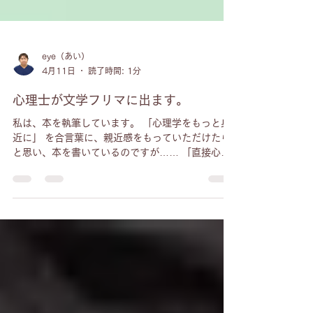
eye（あい）
4月11日
読了時間: 1分
心理士が文学フリマに出ます。
私は、本を執筆しています。 「心理学をもっと身
近に」 を合言葉に、親近感をもっていただけたら
と思い、本を書いているのですが…… 「直接心理
士が文学フリマに出向いて行って本を売りながら
話せたりしたら、 もっともっと心理士が身近に感
じるのではないだろうか？」 なんて思ったのでし
た。 それで、 2026年5月4日（月・祝）12:00
～17:00。 東京ビックサイトで「文学フリマ東京
42」 に出店することになりました。 出店名は
「あいのココロの部屋」 ブースは 南3・4ホール