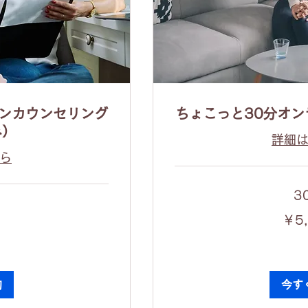
インカウンセリング
ちょこっと30分オ
み）
詳細
ら
3
5,000
￥5
円
約
今す