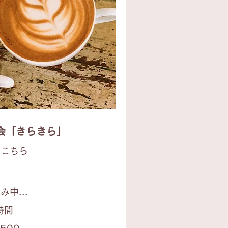
会「きらきら」
はこちら
み中...
時間