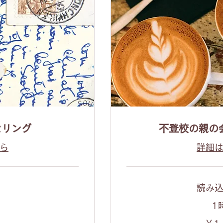
セリング
不登校の親の
ら
詳細
読み込
0
1
1,500