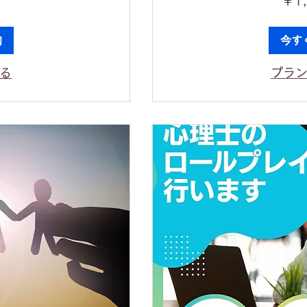
￥1
円
約
今す
る
プラ