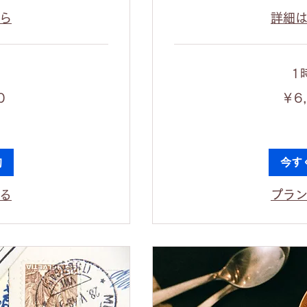
ら
詳細
1
6,000
0
￥6
円
約
今す
る
プラ