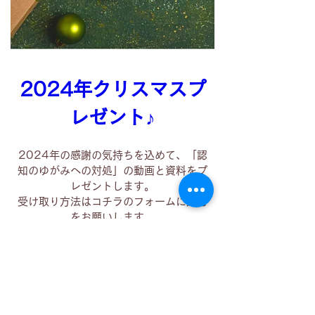
2024年クリスマスプ
レゼント♪
2024年の感謝の気持ちを込めて、「認
知のゆがみへの対処」の動画と資料をプ
レゼントします。

受け取り方法はコチラのフォームに入力
をお願いします。

→  
https://eye0516.net/p/r/elN0lr1s

受付は12/23（月）の23：59までで
す。

12月24日の夜に配信いたします。