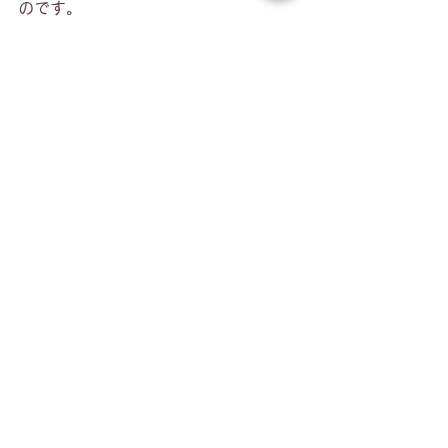
のです。
そうすると、ひとつの感情100％だと
思っていたものには、案外いろいろな
考えがくっついてきていることがわか
るでしょう。
ひとつの感情100％ということは意外
と少ないんだ、という気づきも得られ
るでしょう。
この練習を少しずつやっていくと、あ
る感情や考え方が100％というわけで
は決してないことがわかってくるので
はないでしょうか。