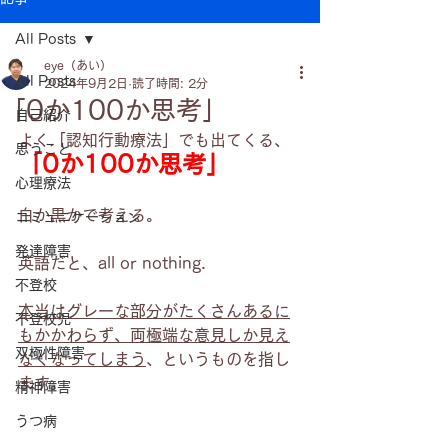
All Posts
eye（あい）
All Posts
2024年9月2日
読了時間: 2分
「0か100か思考」
自己紹介
よく「認知行動療法」でも出てくる、
思うこと
「0か100か思考」
心理療法
白か黒かで考える。
コミュニケーション
発達障害
英語だと、all or nothing.
不登校
本当はグレーな部分がたくさんあるに
不登校児
もかかわらず、両極端な意見しか見え
双極性障害
なくなってしまう
、というものを指し
ます。
精神障害
うつ病