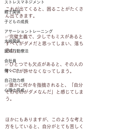
ストレスマネジメント
これが出てくると、困ることがたくさ
親子関係
ん出てきます。
子どもの成長
アサーショントレーニング
✅完璧主義で、少しでもミスがあると
夫婦関係
すべてがダメだと思ってしまい、落ち
込む。
認知行動療法
会社員
✅ひとつでも欠点があると、その人の
働くこと
すべてが許せなくなってしまう。
自己効力感
✅誰かに何かを指摘されると、「自分
心理士育成
そのものがダメなんだ」と感じてしま
う。
ほかにもありますが、このような考え
方をしていると、自分がとても苦しく