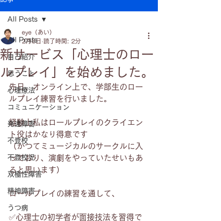
All Posts
eye（あい）
All Posts
2月8日
読了時間: 2分
新サービス「心理士のロー
自己紹介
ルプレイ」を始めました。
思うこと
先日、オンライン上で、学部生のロー
心理療法
ルプレイ練習を行いました。
コミュニケーション
経験上私はロールプレイのクライエン
発達障害
ト役はかなり得意です
不登校
（かつてミュージカルのサークルに入
不登校児
っており、演劇をやっていたせいもあ
ると思います）
双極性障害
精神障害
ロールプレイの練習を通して、
うつ病
✅心理士の初学者が面接技法を習得で