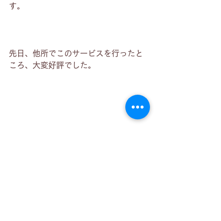
す。
先日、他所でこのサービスを行ったと
ころ、大変好評でした。
強みを見出す形でのコメントでも、や
や辛口のコメントでも、
オーダーや状況に合わせてロールプレ
イをおこなえます。
私自身が医療・保健、教育、福祉の業
界と多岐にわたって経験しているた
め、