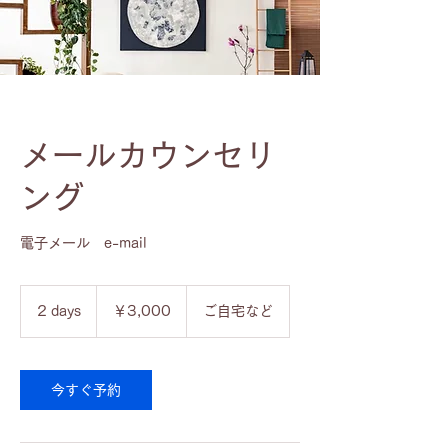
メールカウンセリ
ング
電子メール e-mail
3,000
円
2 days
2
￥3,000
ご自宅など
d
a
y
s
今すぐ予約