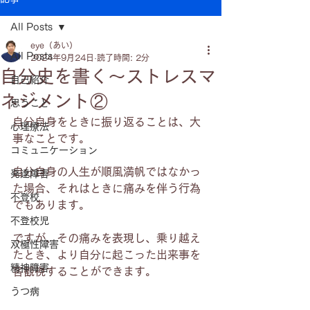
All Posts
eye（あい）
All Posts
2024年9月24日
読了時間: 2分
自分史を書く～ストレスマ
自己紹介
ネジメント②
思うこと
自分自身をときに振り返ることは、大
心理療法
事なことです。
コミュニケーション
自分自身の人生が順風満帆ではなかっ
発達障害
た場合、それはときに痛みを伴う行為
不登校
でもあります。
不登校児
ですが、その痛みを表現し、乗り越え
双極性障害
たとき、より自分に起こった出来事を
精神障害
客観視することができます。
うつ病