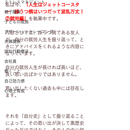
ストレスマネジメント
私は今、
「人生はジェットコースタ
ー　躁うつ病はいつだって波乱万丈！
親子関係
②就労編」
を執筆中です。
子どもの成長
アサーショントレーニング
内容としては、躁うつ病である友人
が、自分の就労人生を振り返って、と
夫婦関係
きにアドバイスをくれるような内容に
認知行動療法
なっています。
会社員
自分の就労人生が長ければ長いほど、
働くこと
良い思い出ばかりではありません。
自己効力感
思い出したくない過去も中には存在し
心理士育成
ます。
それを「自分史」として振り返ること
によって、その思い出が決して黒歴史