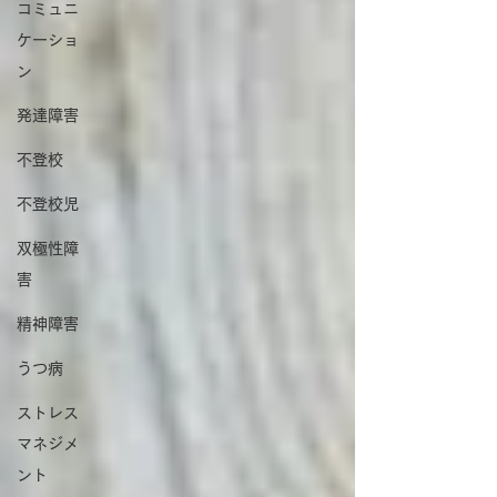
コミュニ
ケーショ
ン
発達障害
不登校
不登校児
双極性障
害
精神障害
うつ病
ストレス
マネジメ
ント