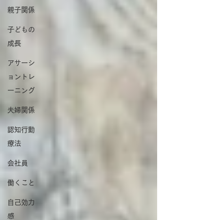
親子関係
子どもの
成長
アサーシ
ョントレ
ーニング
夫婦関係
認知行動
療法
会社員
働くこと
自己効力
感