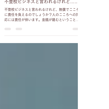
eye（あい）
2024年9月19日
読了時間: 4分
不登校
不登校ビジネスと言われるけれど……
不登校ビジネスと言われるけれど、無償でこころ
に責任を負えるのでしょうか？人のこころへの対
応には責任が伴います。金銭が絡むということは
「責任を負う」ということを意味するのです。不
登校の場合、何に責任を負うのかといえば「子ど
もの再登校」ではなく、「子どもや親御さんの幸
せ」なのです。