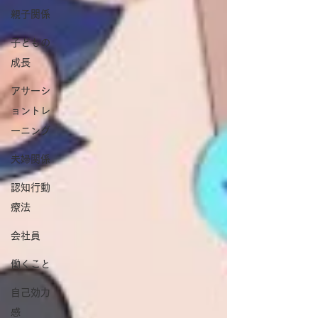
親子関係
子どもの
成長
アサーシ
ョントレ
ーニング
夫婦関係
認知行動
療法
会社員
働くこと
自己効力
感