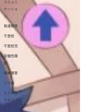
コミュニ
ケーショ
ン
発達障害
不登校
不登校児
双極性障
害
精神障害
うつ病
ストレス
マネジメ
ント