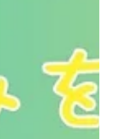
を書いた1冊。勤怠さえ整えば能力は高い彼らの応
援本。